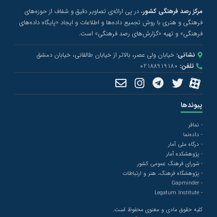
مرکز رصد فرهنگی کشور
، در پی ارائه‌ی تصاویر دقیق و شفاف از حوزه‌های
فرهنگی و هنری با روش تجمیع داده‌ها و اطلاعات و ایجاد «پایگاه داده‌های
فرهنگی» و تهیه «گزارش‌های رصد فرهنگی» است.
نشانی:
خیابان ولی عصر، بالاتر از خیابان طالقانی، خیابان دمشق
تلفن:
02188919180
پیوندها
- نمافر
- داده‌نما
- درگاه ملی آمار
- پژوهشکده آمار
- شورای فرهنگ عمومی کشور
- پژوهشگاه فرهنگ، هنر و ارتباطات
- Gapminder
- Legatum Institute
کلیه حقوق مادی و معنوی محفوظ است.