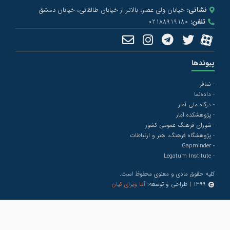
نشانی:
خیابان ولی عصر، بالاتر از خیابان طالقانی، خیابان دمشق
تلفن:
02188919180
پیوندها
- نمافر
- داده‌نما
- درگاه ملی آمار
- پژوهشکده آمار
- شورای فرهنگ عمومی کشور
- پژوهشگاه فرهنگ، هنر و ارتباطات
- Gapminder
- Legatum Institute
کلیه حقوق مادی و معنوی محفوظ است.
1399 | طراحی و توسعه:
آما ویرای کیان