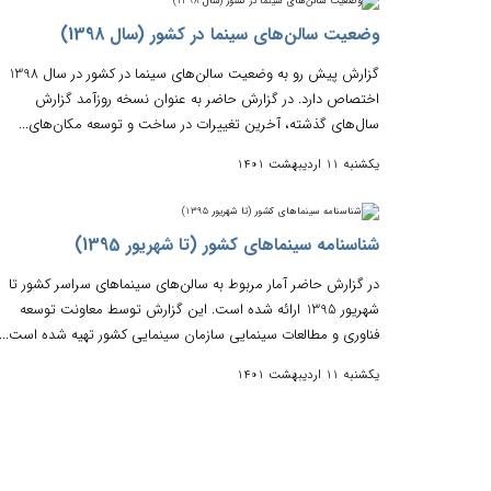
وﺿﻌﯿﺖ ﺳﺎﻟﻦﻫﺎی ﺳﯿﻨﻤﺎ در ﮐﺸﻮر (ﺳﺎل 1398)
ﮔﺰارش ﭘﯿﺶ رو ﺑﻪ وﺿﻌﯿﺖ ﺳﺎﻟﻦﻫﺎی ﺳﯿﻨﻤﺎ در ﮐﺸﻮر در ﺳﺎل 1398
اﺧﺘﺼﺎص دارد. در گزارش حاضر ﺑﻪ ﻋﻨﻮان ﻧﺴﺨﻪ روزآﻣﺪ ﮔﺰارش
سال‌های گذشته، آﺧﺮﯾﻦ ﺗﻐﯿﯿﺮات در ﺳﺎﺧﺖ و ﺗﻮﺳﻌﻪ ﻣﮑﺎنﻫﺎی...
یکشنبه 11 اردیبهشت 1401
شناسنامه سینماهای کشور (تا شهریور 1395)
در گزارش حاضر آمار مربوط به سالن‌های سینماهای سراسر کشور تا
شهریور 1395 ارائه شده است. این گزارش توسط معاونت توسعه
فناوری و مطالعات سینمایی سازمان سینمایی کشور تهیه شده است...
یکشنبه 11 اردیبهشت 1401