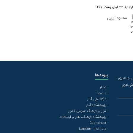
 22 اردیبهشت 1400
محمود اربابی
پیوندها
گی و هنری
رش‌های
- نمافر
- داده‌نما
- درگاه ملی آمار
- پژوهشکده آمار
- شورای فرهنگ عمومی کشور
- پژوهشگاه فرهنگ، هنر و ارتباطات
- Gapminder
- Legatum Institute