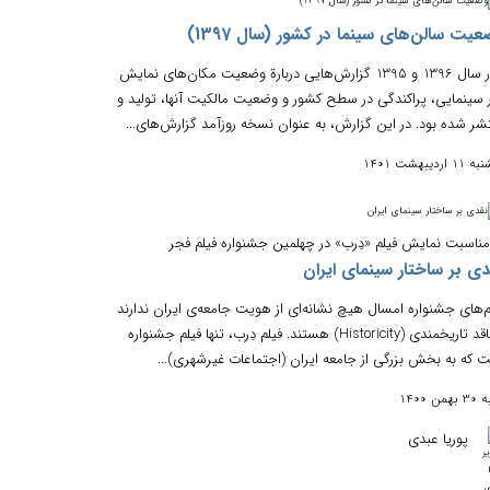
یت سالن‌های سینما در کشور (سال 1397)
در سال 1396 و 1395 گزارش‌هایی دربارة وضعیت مکان‌های نمایش
ر سینمایی، پراکندگی در سطح کشور و وضعیت مالکیت آنها، تولید و
شر شده بود. در این گزارش، به عنوان نسخه روزآمد گزارش‌های...
 اردیبهشت 1401
مناسبت نمایش فیلم «دِرب» در چهلمین جشنواره فیلم فجر
ی بر ساختار سینمای ایران
م‌های جشنواره امسال هیچ نشانه‌ای از هویت جامعه‌ی ایران ندارند
و فاقد تاریخمندی (Historicity) هستند. فیلم دِرب، تنها فیلم جشنواره
 که به بخش بزرگی از جامعه ایران (‌اجتماعات غیرشهری)...
من 1400
پوریا عبدی