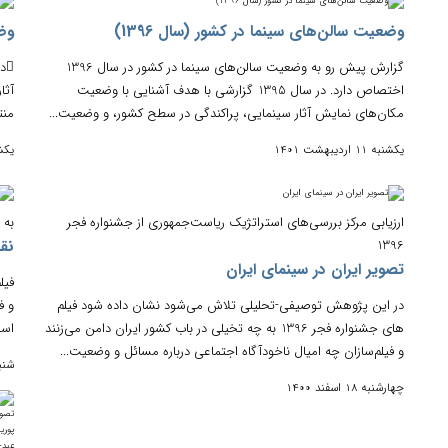
وﺿﻌﯿﺖ ﺳﺎﻟﻦﻫﺎی ﺳﯿﻨﻤﺎ در ﮐﺸﻮر (ﺳﺎل 1396)
وضع
ﮔﺰارش ﭘﯿﺶ رو ﺑﻪ وﺿﻌﯿﺖ ﺳﺎﻟﻦﻫﺎی ﺳﯿﻨﻤﺎ در ﮐﺸﻮر در ﺳﺎل 1396
اﺧﺘﺼﺎص دارد. در ﺳﺎل 1395 ﮔﺰارﺷﯽ ﺑﺎ ﻫﺪف آﺷﻨﺎﯾﯽ ﺑﺎ وﺿﻌﯿﺖ
آثا
ﻣﮑﺎنﻫﺎی ﻧﻤﺎﯾﺶ آﺛﺎر ﺳﯿﻨﻤﺎﯾﯽ، ﭘﺮاﮐﻨﺪﮔﯽ در ﺳﻄﺢ ﮐﺸﻮر، و وﺿﻌﯿﺖ...
منت
یکشنبه 11 اردیبهشت 1401
یکشنبه 11
ارزیابی مرکز بررسی‌های استراتژیک ریاست‌جمهوری از جشنواره فجر
به 
1396
نقد
تصویر ایران در سینمای ایران
فیل
در این پژوهش توصیفی-تحلیلی تلاش می‌شود نشان داده شود فیلم‌
های جشنواره فجر 1396 به چه تخیلی در باب کشور ایران دامن می‌زنند
است
و فیلم‌سازان چه امیال ناخودآگاه اجتماعی درباره مسائل و وضعیت...
شنبه 30 به
چهارشنبه 18 اسفند 1400