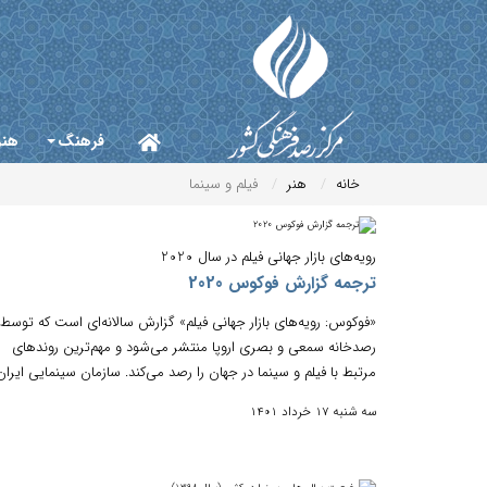
فرهنگ
هنر
خانه
هنر
فیلم و سینما
رویه‌های بازار جهانی فیلم در سال 2020
ترجمه گزارش فوکوس 2020
«ﻓﻮﮐﻮس: روﯾﻪ‌ﻫﺎی ﺑﺎزار ﺟﻬﺎﻧﯽ ﻓﯿﻠﻢ» گزارش سالانه‌ای است که توسط
رﺻﺪﺧﺎﻧﻪ ﺳﻤﻌﯽ و ﺑﺼﺮی اروﭘﺎ منتشر می‌شود و مهم‌ترین روندهای
مرتبط با فیلم و سینما در جهان را رصد می‌کند. سازمان سینمایی ایران.
سه شنبه 17 خرداد 1401