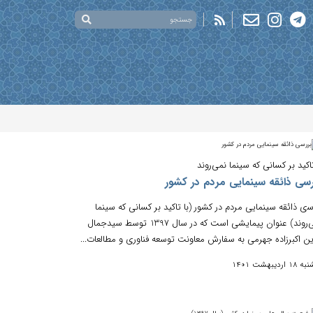
ﺗﺎکید ﺑﺮ کسانی که سینما نمی‌روند
رسی ذاﺋﻘﻪ سینمایی ﻣﺮدم در کشور
ﺳی ذاﺋﻘﻪ سینمایی ﻣﺮدم در کشور (ﺑﺎ ﺗﺎکید ﺑﺮ کسانی که سینما
نمی‌روند) عنوان پیمایشی است که در سال 1397 توسط سیدﺟﻤﺎل
ین اکبرزاده ﺟﻬﺮمی به سفارش ﻣﻌﺎوﻧﺖ ﺗﻮﺳﻌﻪ ﻓﻨﺎوری و ﻣﻄﺎﻟﻌﺎت...
 اردیبهشت 1401