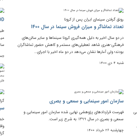
رونق گرفتن سینمای ایران پس از کرونا
VOD‌ها رقیب صدا
تعداد تماشاگر و میزان فروش سینما در سال 1400
طبق
در دو سال اخیر به دلیل همه‌گیری کرونا سینماها و سایر سالن‌های
میز
فرهنگی-هنری شاهد تعطیلی‌های مستمر و کاهش حضور تماشاگران
سام
بودند؛ ولی آمارها نشان می‌دهد در دو ماه اخیر با اجرای...
جمعه 7 آ
شنبه 4 دی 1400
سازمان امور سینمایی و سمعی و بصری
گزا
سین
ل 1385 پژوهشی
فهرست قراردادهای پژوهشی نهایی شده سازمان امور سینمایی و
سمعی و بصری در سال 1399 به شرح زیر است.
خصی
واق
چهارشنبه 26 خرداد 1400
گزارش