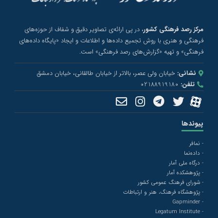
مرکز رصد فرهنگی کشور
، در پی ارائه‌ی تصاویر دقیق و شفاف از حوزه‌های
فرهنگی و هنری با روش تجمیع داده‌ها و اطلاعات و ایجاد «پایگاه داده‌های
فرهنگی» و تهیه «گزارش‌های رصد فرهنگی» است.
نشانی:
خیابان ولی عصر، بالاتر از خیابان طالقانی، خیابان دمشق
تلفن:
02188919180
پیوندها
- نمافر
- داده‌نما
- درگاه ملی آمار
- پژوهشکده آمار
- شورای فرهنگ عمومی کشور
- پژوهشگاه فرهنگ، هنر و ارتباطات
- Gapminder
- Legatum Institute