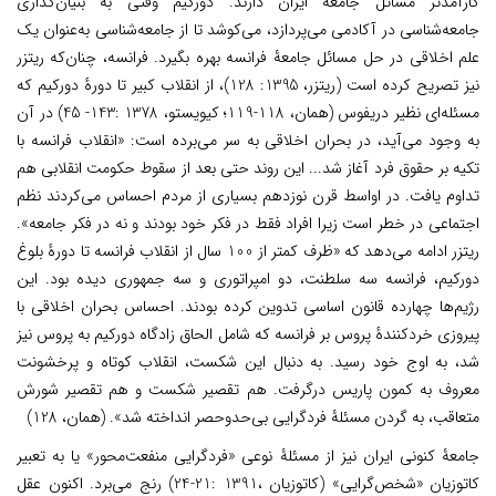
کارآمدتر مسائل جامعۀ ایران دارند. دورکیم وقتی به بنیان‌گذاری
جامعه‌شناسی در آکادمی می‌پردازد، می‌کوشد تا از جامعه‌شناسی به‌عنوان یک
علم اخلاقی در حل مسائل جامعۀ فرانسه بهره بگیرد. فرانسه، چنان‌که ریتزر
نیز تصریح کرده است (ریتزر، 1395: 128)، از انقلاب کبیر تا دورۀ دورکیم که
مسئله‌ای نظیر دریفوس (همان، 118-119؛ کیویستو، 1378 :143- 45) در آن
به وجود می‌آید، در بحران اخلاقی به سر می‌برده است:
«انقلاب فرانسه با
تکیه بر حقوق فرد آغاز شد... این روند حتی بعد از سقوط حکومت انقلابی هم
تداوم یافت. در اواسط قرن نوزدهم بسیاری از مردم احساس می‌کردند نظم
اجتماعی در خطر است زیرا افراد فقط در فکر خود بودند و نه در فکر جامعه».
ریتزر ادامه می‌دهد که
«ظرف کمتر از 100 سال از انقلاب فرانسه تا دورۀ بلوغ
دورکیم، فرانسه سه سلطنت، دو امپراتوری و سه جمهوری دیده بود. این
رژیم‌ها چهارده قانون اساسی تدوین کرده بودند. احساس بحران اخلاقی با
پیروزی خردکنندۀ پروس بر فرانسه که شامل الحاق زادگاه دورکیم به پروس نیز
شد، به اوج خود رسید. به دنبال این شکست، انقلاب کوتاه و پرخشونت
معروف به کمون پاریس درگرفت. هم تقصیر شکست و هم تقصیر شورش
متعاقب، به گردن مسئلۀ فردگرایی بی‌حدوحصر انداخته شد». (همان، 128)
جامعۀ کنونی ایران نیز از مسئلۀ نوعی «فردگرایی منفعت‌محور» یا به تعبیر
کاتوزیان «شخص‌گرایی» (کاتوزیان ،1391 :21-24) رنج می‌برد.
اکنون عقل