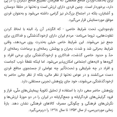
برای به‌دست‌آوردن منافع شخصی که هم‌زمان تضییع منافع دیگران را در پی
دارد، برخوردار است. چنین فردی دارای ارزش است و نه‌تنها در حلقۀ دوستان
و آشنایان، بلکه در اجتماع بزرگ‌تر نیز گرامی داشته می‌شود و به‌عنوان فردی
موفق موردستایش قرار می‌گیرد.
با‌وجوداین، تحت شرایط خاصی - که الگزندر آن را، البته با لحاظ کردن
تفاوت‌هایی، تروما می‌نامد- مردم ایران دارای ازخودگذشتگی و فداکاری برای
جمع نیز می‌شوند. این شرایط خاص خیلی به‌ندرت روی می‌دهد، وقتی
شرایط بحرانی شد و شدت بحران و پوشش رسانه‌ای و برساخت رسانه‌ای از
حدّ و حدود خاصی گذشت، فداکاری و ازخودگذشتگی برای برخی افراد و
گروه‌ها و لایه‌های اجتماعی امکان‌پذیر می‌شود. اما اینکه نقطۀ ذوب کجاست
و افراد در چه شرایطی و تحت‌تأثیر چه عواملی از جستجوی منافع فردی
دست می‌کشند و در عوض نه‌تنها از نظر مالی، بلکه از نظر جانی حاضر به
ازخودگذشتگی می‌شوند، خود جای پژوهش تجربی مستقلی دارد.
پژوهش حاضر سعی دارد با استفاده از تحلیل ثانویۀ پیمایش‌های ملّی، فراز و
فرود گرایش‌های فردگرایانه و جمع‌گرایانه در ایران را در دو حوزۀ ارزش‌ها و
نگرش‌های فرهنگی و چگونگی مصرف کالاهای فرهنگی نشان دهد. بازۀ
زمانی موردبررسی، از سال 1353 تا سال 1398 را دربرمی‌گیرد.