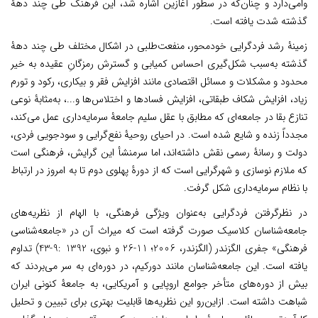
وامی‌دارد و چنان‌که در سطور آغازین اشاره شد، این فرهنگ طی چند دهۀ
گذشته شدت یافته است.
زمینۀ رشد فردگرایی خودمحور، منفعت‌طلبی در اشکال مختلف طی چند دهۀ
گذشته به‌سبب شکل‌گیری احساس کمیابی و گسترش رمزگانِ عقیده به خیر
محدود
و مشکلات و مسائل اقتصادی مانند افزایش فقر و بیکاری، رکود و تورم
زیاد، افزایش شکاف طبقاتی، افزایش فسادها و اختلاس‌ها و...، به‌مثابۀ نوعی
تنازع بقا در جامعه‌ای که مطابق با عقل سلیم
جامعۀ سرمایه‌داری عمل می‌کند،
مجدداً زنده و شایع شده است. در احیای روحیۀ نفع‌گرایی و سودجویی فردی،
دولت و رسانۀ رسمی نقش داشته‌اند، اما سرمنشأ این گرایش، فرهنگی است
که ملازم نوسازی و شهرگرایی است که از دورۀ پهلوی دوم تا به امروز در ارتباط
با نظام سرمایه‌داری شکل گرفت.
در نظرگرفتن فردگرایی به‌عنوان ویژگی فرهنگی، با الهام از نظریه‌های
جامعه‌شناسان کلاسیک صورت گرفته است که میراث آن در «جامعه‌شناسی
فرهنگی» جفری الگزندر (الگزندر، 2006؛ 11-26 و نبوی، 1392 :9-43) تداوم
یافته است. این جامعه‌شناسان مانند دورکیم، در دوره‌ای به سر می‌بردند که
بیش از دوره‌های متأخر جوامع اروپایی و آمریکایی، به جامعۀ کنونی ایران
شباهت داشته است. ازاین‌رو این نظریه‌ها قابلیت بهتری برای تبیین و تحلیل